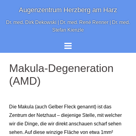
Springe
Augenzentrum Herzberg am Harz
zum
Inhalt
Dr. med. Dirk Dekowski | Dr. med. René Renner | Dr. med.
Stefan Kienzle
Makula-Degeneration
(AMD)
Die Makula (auch Gelber Fleck genannt) ist das
Zentrum der Netzhaut – diejenige Stelle, mit welcher
wir die Dinge, die wir direkt anschauen scharf sehen
sehen. Auf diese winzige Fläche von etwa 1mm²