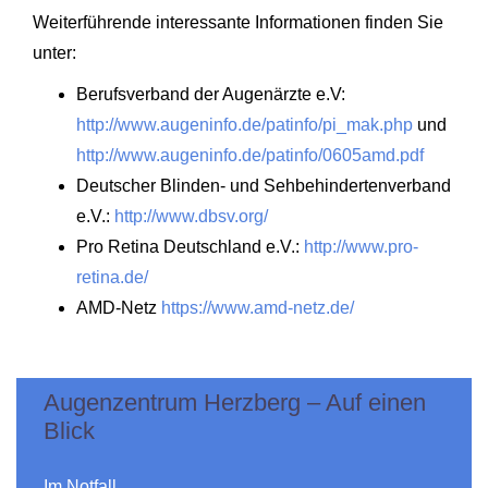
Weiterführende interessante Informationen finden Sie
unter:
Berufsverband der Augenärzte e.V:
http://www.augeninfo.de/patinfo/pi_mak.php
und
http://www.augeninfo.de/patinfo/0605amd.pdf
Deutscher Blinden- und Sehbehindertenverband
e.V.:
http://www.dbsv.org/
Pro Retina Deutschland e.V.:
http://www.pro-
retina.de/
AMD-Netz
https://www.amd-netz.de/
Augenzentrum Herzberg – Auf einen
Blick
Im Notfall