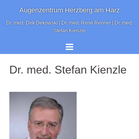
Springe
Augenzentrum Herzberg am Harz
zum
Inhalt
Dr. med. Dirk Dekowski | Dr. med. René Renner | Dr. med.
Stefan Kienzle
Dr. med. Stefan Kienzle