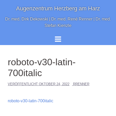
Springe
Augenzentrum Herzberg am Harz
zum
Inhalt
Dr. med. Dirk Dekowski | Dr. med. René Renner | Dr. med.
Stefan Kienzle
roboto-v30-latin-
700italic
VERÖFFENTLICHT
OKTOBER 24, 2022
RRENNER
roboto-v30-latin-700italic