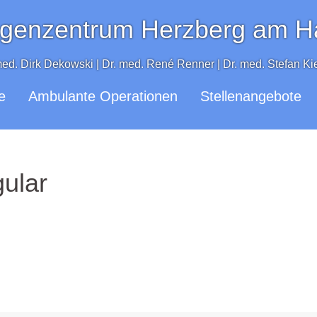
genzentrum Herzberg am H
med. Dirk Dekowski | Dr. med. René Renner | Dr. med. Stefan Ki
e
Ambulante Operationen
Stellenangebote
gular