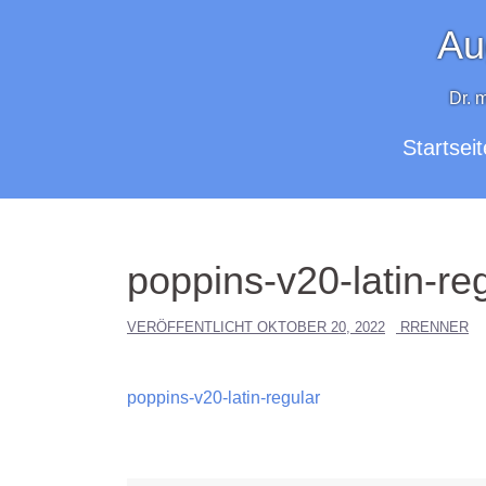
Springe
Au
zum
Inhalt
Dr. 
Startseit
poppins-v20-latin-re
VERÖFFENTLICHT
OKTOBER 20, 2022
RRENNER
poppins-v20-latin-regular